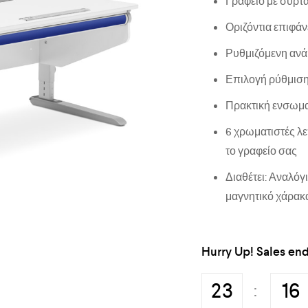
Γραφείο με συρτά
Οριζόντια επιφάν
Ρυθμιζόμενη ανά
Επιλογή ρύθμισης
Πρακτική ενσωμα
6 χρωματιστές λε
το γραφείο σας
Διαθέτει: Αναλόγι
μαγνητικό χάρακα
Hurry Up! Sales end
23
16