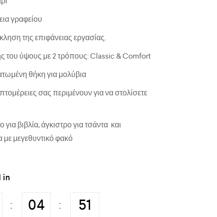
ρι
εια γραφείου
κληση της επιφάνειας εργασίας.
 του ύψους με 2 τρόπους: Classic & Comfort
τωμένη θήκη για μολύβια
πτομέρειες σας περιμένουν για να στολίσετε
ο για βιβλία, άγκιστρο για τσάντα και
 με μεγεθυντικό φακό
 in
04
51