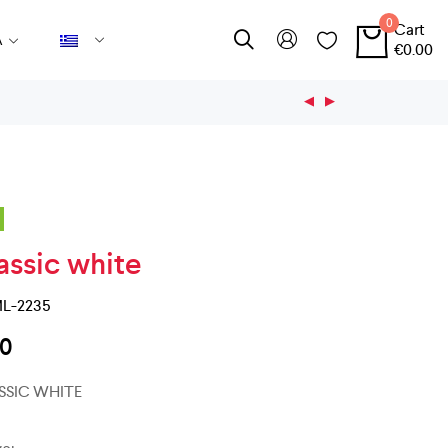
0
Cart
Α
€
0.00
ssic white
L-2235
00
SSIC WHITE