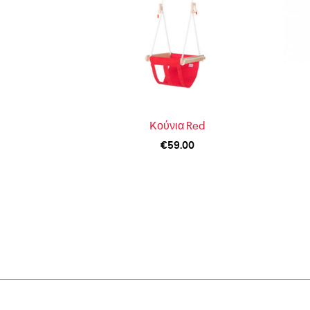
Kούνια Red
€
59.00