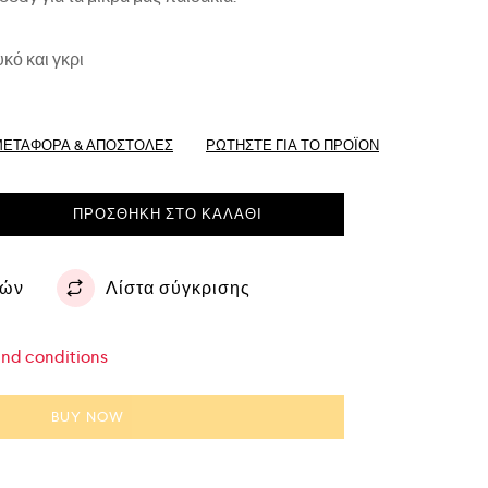
υκό και γκρι
ΜΕΤΑΦΟΡΆ & ΑΠΟΣΤΟΛΈΣ
ΡΩΤΗΣΤΕ ΓΙΑ ΤΟ ΠΡΟΪΌΝ
ΠΡΟΣΘΉΚΗ ΣΤΟ ΚΑΛΆΘΙ
ιών
Λίστα σύγκρισης
and conditions
BUY NOW