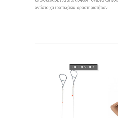
κατασκευασμένα από ασφαλή, στερεά και φυσικ
αντίστοιχα τραπεζάκια δραστηριοτήτων.
OUT OF STOCK