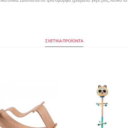
ά υλικά. Διατίθεται σε τρία όμορφα χρώματα: γκρι, ροζ, λευκό 
ΣΧΕΤΙΚΆ ΠΡΟΪΌΝΤΑ