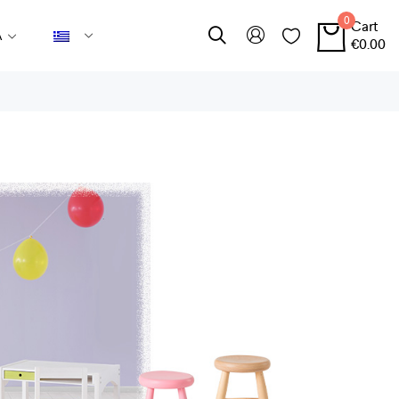
0
Cart
Α
€
0.00