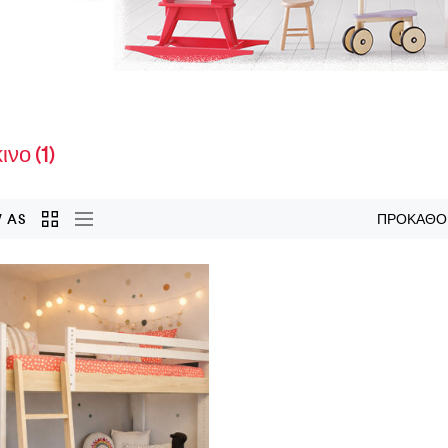
κινο
(1)
 AS